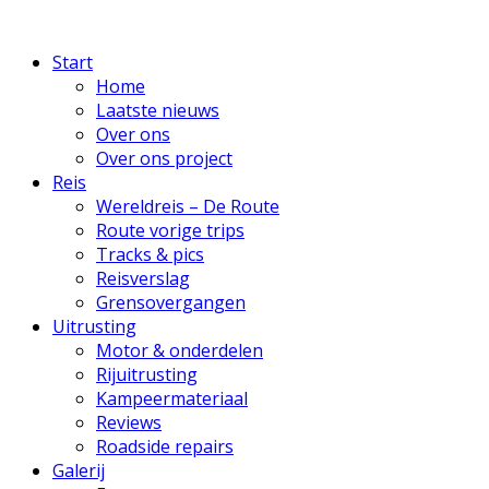
Start
Home
Laatste nieuws
Over ons
Over ons project
Reis
Wereldreis – De Route
Route vorige trips
Tracks & pics
Reisverslag
Grensovergangen
Uitrusting
Motor & onderdelen
Rijuitrusting
Kampeermateriaal
Reviews
Roadside repairs
Galerij