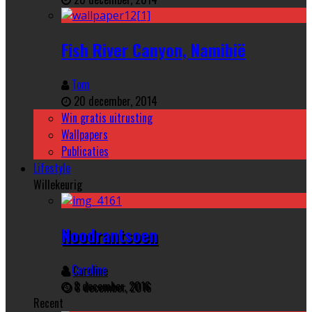
Fish River Canyon, Namibië
Tom
20 december, 2014
Win gratis uitrusting
Wallpapers
Publicaties
Lifestyle
Willekeurig
Noodrantsoen
Caroline
8 december, 2016
Recent