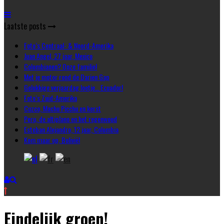
Laatste posts
Foto’s Centraal- & Noord-Amerika
Juan Angel, 27 jaar, Mexico
Colombianen? Onze familie!
Met je motor rond de Darien Gap
Gelukkige verjaardag loetje… Ecuador!
Foto’s Zuid-Amerika
Cuzco, Machu Picchu en kerst
Peru, de altiplano en het regenwoud
Esteban Alejandro, 12 jaar, Colombia
Kom maar op, Bolivië!
Eindelijk groen!