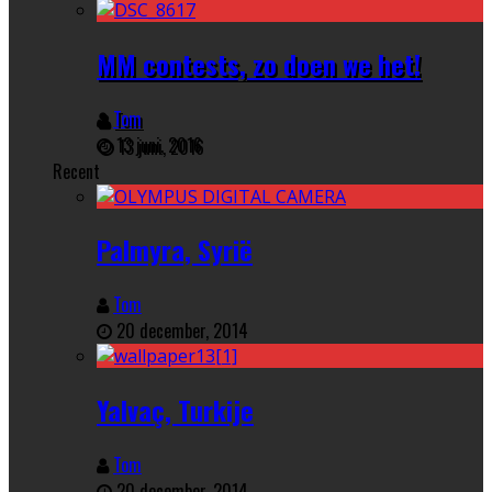
MM contests, zo doen we het!
Tom
13 juni, 2016
Recent
Palmyra, Syrië
Tom
20 december, 2014
Yalvaç, Turkije
Tom
20 december, 2014