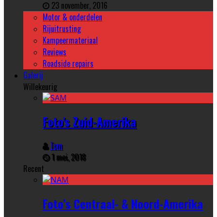
23 november, 2016
Motor & onderdelen
Rijuitrusting
Kampeermateriaal
Reviews
Roadside repairs
Galerij
Willekeurig
Foto's Zuid-Amerika
Tom
1 mei, 2018
Recent
Foto’s Centraal- & Noord-Amerika