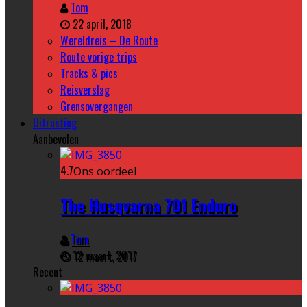
Tom
22 april, 2018
Wereldreis – De Route
Route vorige trips
Tracks & pics
Reisverslag
Grensovergangen
Uitrusting
Aanbevolen
4.7
Ons oordeel
The Husqvarna 701 Enduro
Tom
12 maart, 2017
Recent