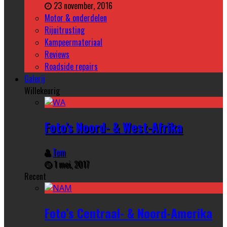
23 november, 2016
Motor & onderdelen
Rijuitrusting
Kampeermateriaal
Reviews
Roadside repairs
Galerij
Willekeurig
Foto's Noord- & West-Afrika
Tom
1 mei, 2017
Recent
Foto’s Centraal- & Noord-Amerika