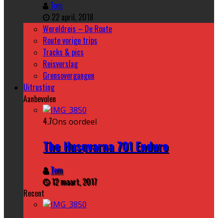
Tom
22 april, 2018
Wereldreis – De Route
Route vorige trips
Tracks & pics
Reisverslag
Grensovergangen
Uitrusting
Aanbevolen
4.7
Ons oordeel
The Husqvarna 701 Enduro
Tom
12 maart, 2017
Recent