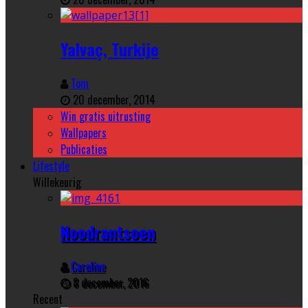
Yalvaç, Turkije
Tom
20 december, 2014
Win gratis uitrusting
Wallpapers
Publicaties
Lifestyle
Willekeurig
Noodrantsoen
Caroline
8 december, 2016
Recent