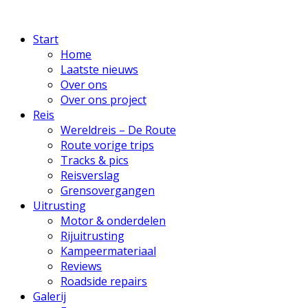
Start
Home
Laatste nieuws
Over ons
Over ons project
Reis
Wereldreis – De Route
Route vorige trips
Tracks & pics
Reisverslag
Grensovergangen
Uitrusting
Motor & onderdelen
Rijuitrusting
Kampeermateriaal
Reviews
Roadside repairs
Galerij