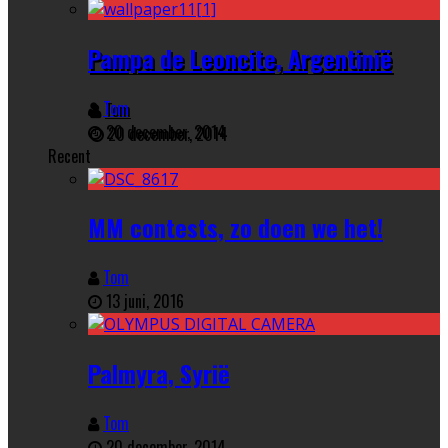
Pampa de Leoncite, Argentinië
Tom
20 december, 2014
Recent
MM contests, zo doen we het!
Tom
13 juni, 2016
Palmyra, Syrië
Tom
20 december, 2014