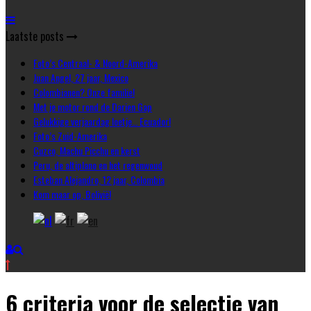
Laatste posts
Foto’s Centraal- & Noord-Amerika
Juan Angel, 27 jaar, Mexico
Colombianen? Onze familie!
Met je motor rond de Darien Gap
Gelukkige verjaardag loetje… Ecuador!
Foto’s Zuid-Amerika
Cuzco, Machu Picchu en kerst
Peru, de altiplano en het regenwoud
Esteban Alejandro, 12 jaar, Colombia
Kom maar op, Bolivië!
6 criteria voor de selectie van