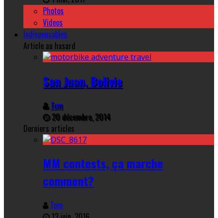
Photos
Videos
Indispensables
Article au hasard
San Juan, Bolivie
Tom
20 décembre, 2014
Derniers articles
MM contests, ça marche
comment?
Tom
13 juin, 2016