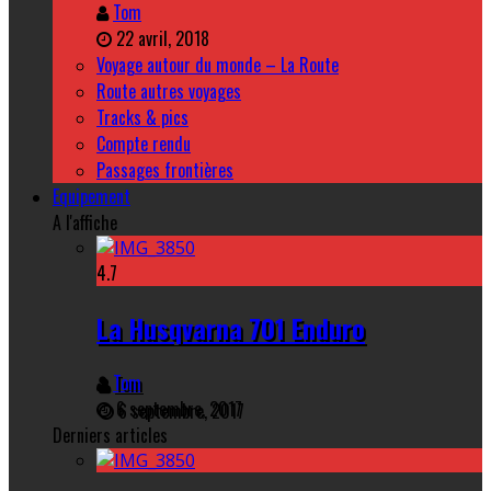
Tom
22 avril, 2018
Voyage autour du monde – La Route
Route autres voyages
Tracks & pics
Compte rendu
Passages frontières
Equipement
A l'affiche
4.7
La Husqvarna 701 Enduro
Tom
6 septembre, 2017
Derniers articles