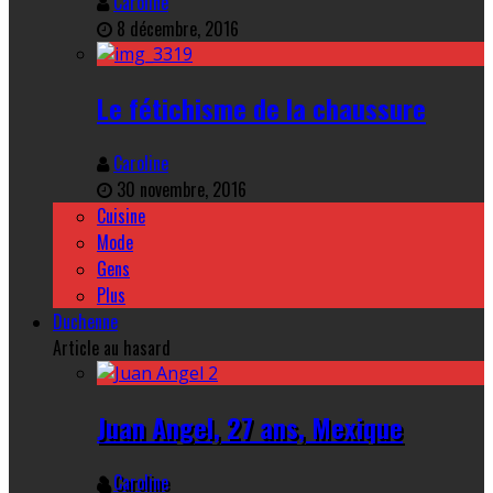
Caroline
8 décembre, 2016
Le fétichisme de la chaussure
Caroline
30 novembre, 2016
Cuisine
Mode
Gens
Plus
Duchenne
Article au hasard
Juan Angel, 27 ans, Mexique
Caroline