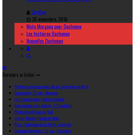
Caroline
30 novembre, 2016
Moto Morgana pour Duchenne
Les histoires Duchenne
Nouvelles Duchenne
Derniers articles
Photos Amérique centrale et Amérique du Nord
Juan Angel, 27 ans, Mexique
Les Colombiens… Notre famille!
Bon anniversaire chérie… L’Equateur!
Photos Amérique du Sud
Cuzco, Machu Picchu et Noël
Peru, l’altiplano et la forêt tropicale
Esteban Alejandro, 12 ans, Colombie